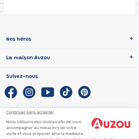
Nos héros
Loup
La maison Auzou
P'tit Loup
Les Héros du CP
Qui sommes-nous ?
Suivez-nous
Les Influenceuses
Notre histoire
Migali
Auzou s'engage
Petite Taupe
Auteurs et illustrateurs Auzou
Azuro
Nous rejoindre
Continuer sans accepter
Ma Boîte à Héros
Nous contacter
Nous utilisons des cookies afin de vous
CGU
Suivre mon colis
accompagner au mieux lors de votre
visite et vous proposer ainsi la meilleure
Infos consommateur
CGV