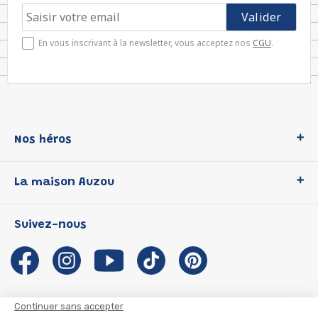
En vous inscrivant à la newsletter, vous acceptez nos
CGU
.
Nos héros
Loup
La maison Auzou
P'tit Loup
Les Héros du CP
Qui sommes-nous ?
Suivez-nous
Les Influenceuses
Notre histoire
Migali
Auzou s'engage
Petite Taupe
Auteurs et illustrateurs Auzou
Azuro
Nous rejoindre
Continuer sans accepter
Ma Boîte à Héros
Nous contacter