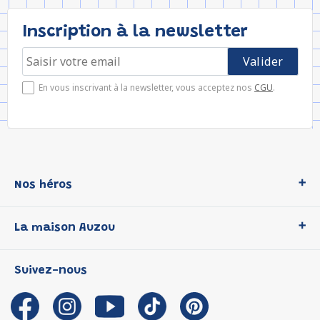
Inscription à la newsletter
En vous inscrivant à la newsletter, vous acceptez nos
CGU
.
Nos héros
Loup
La maison Auzou
P'tit Loup
Les Héros du CP
Qui sommes-nous ?
Suivez-nous
Les Influenceuses
Notre histoire
Migali
Auzou s'engage
Petite Taupe
Auteurs et illustrateurs Auzou