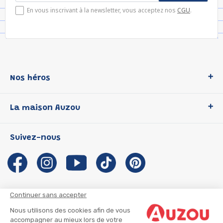
En vous inscrivant à la newsletter, vous acceptez nos
CGU
.
Nos héros
Loup
La maison Auzou
P'tit Loup
Les Héros du CP
Qui sommes-nous ?
Suivez-nous
Les Influenceuses
Notre histoire
Migali
Auzou s'engage
Petite Taupe
Auteurs et illustrateurs Auzou
Azuro
Nous rejoindre
Continuer sans accepter
Ma Boîte à Héros
Nous contacter
Nous utilisons des cookies afin de vous
CGU
Suivre mon colis
accompagner au mieux lors de votre