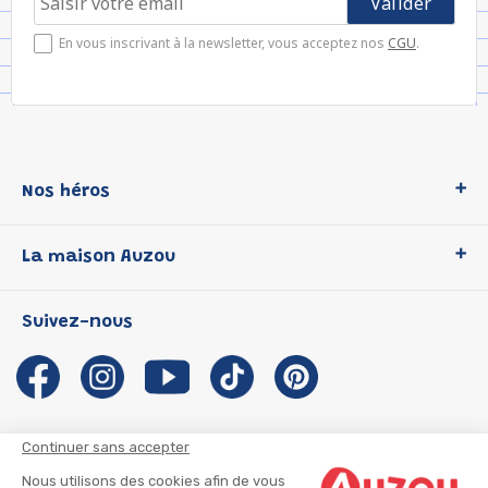
En vous inscrivant à la newsletter, vous acceptez nos
CGU
.
Nos héros
Loup
La maison Auzou
P'tit Loup
Les Héros du CP
Qui sommes-nous ?
Suivez-nous
Les Influenceuses
Notre histoire
Migali
Auzou s'engage
Petite Taupe
Auteurs et illustrateurs Auzou
Azuro
Nous rejoindre
Continuer sans accepter
Ma Boîte à Héros
Nous contacter
Nous utilisons des cookies afin de vous