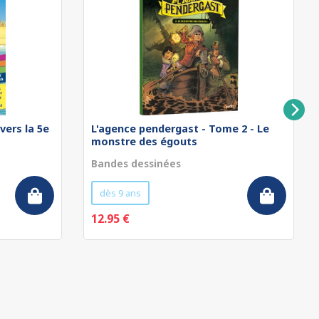
vers la 5e
L'agence pendergast - Tome 2 - Le
monstre des égouts
Bandes dessinées
dès 9 ans
12.95 €