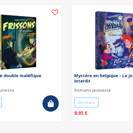
Le double maléfique
Mystère en belgique - Le jo
interdit
unesse
Romans jeunesse
dès 8 ans
8.95 €