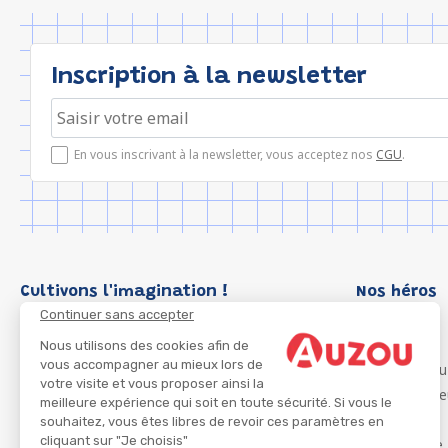
Inscription à la newsletter
En vous inscrivant à la newsletter, vous acceptez nos
CGU
.
Cultivons l'imagination !
Nos héros
Continuer sans accepter
Loup
P'tit Loup
Nous utilisons des cookies afin de
vous accompagner au mieux lors de
Les Héros du
votre visite et vous proposer ainsi la
Les Influenc
meilleure expérience qui soit en toute sécurité. Si vous le
Migali
souhaitez, vous êtes libres de revoir ces paramètres en
cliquant sur "Je choisis"
Petite Taupe