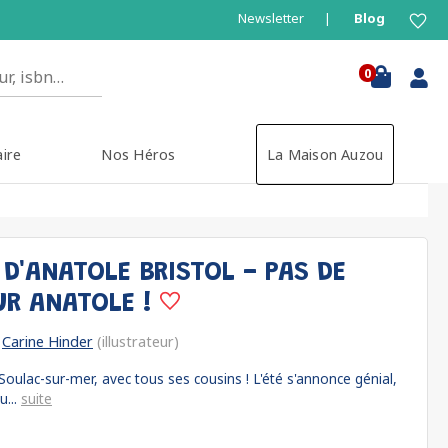
Newsletter
Blog
0
aire
Nos Héros
La Maison Auzou
D'ANATOLE BRISTOL - PAS DE
UR ANATOLE !
Carine Hinder
(illustrateur)
oulac-sur-mer, avec tous ses cousins ! L'été s'annonce génial,
u...
suite