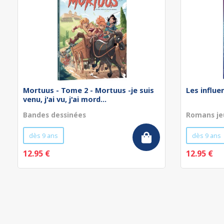
Mortuus - Tome 2 - Mortuus -je suis
Les influe
venu, j'ai vu, j'ai mord...
Bandes dessinées
Romans je
dès 9 ans
dès 9 ans
12.95 €
12.95 €