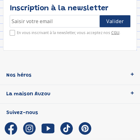
Inscription à la newsletter
En vous inscrivant à la newsletter, vous acceptez nos
CGU
.
Nos héros
Loup
La maison Auzou
P'tit Loup
Les Héros du CP
Qui sommes-nous ?
Suivez-nous
Les Influenceuses
Notre histoire
Migali
Auzou s'engage
Petite Taupe
Auteurs et illustrateurs Auzou