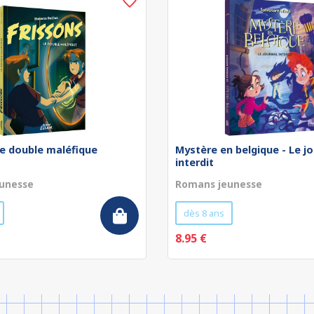
Le double maléfique
Mystère en belgique - Le jo
interdit
unesse
Romans jeunesse
dès 8 ans
8.95 €