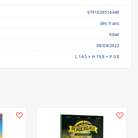
9791039516440
dès 9 ans
Eclair
08/04/2022
L 14.5 × H 19.8 × P 0.8