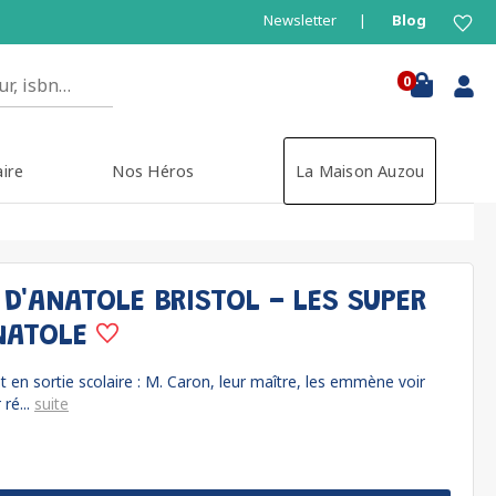
Newsletter
Blog
0
aire
Nos Héros
La Maison Auzou
D'ANATOLE BRISTOL - LES SUPER
NATOLE
t en sortie scolaire : M. Caron, leur maître, les emmène voir
 ré...
suite