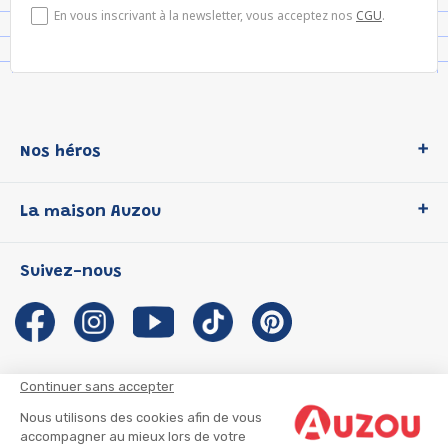
En vous inscrivant à la newsletter, vous acceptez nos
CGU
.
Nos héros
Loup
La maison Auzou
P'tit Loup
Les Héros du CP
Qui sommes-nous ?
Suivez-nous
Les Influenceuses
Notre histoire
Migali
Auzou s'engage
Petite Taupe
Auteurs et illustrateurs Auzou
Azuro
Nous rejoindre
Continuer sans accepter
Ma Boîte à Héros
Nous contacter
Nous utilisons des cookies afin de vous
CGU
Suivre mon colis
accompagner au mieux lors de votre