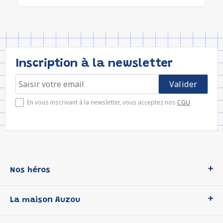
Inscription à la newsletter
En vous inscrivant à la newsletter, vous acceptez nos
CGU
.
Nos héros
Loup
La maison Auzou
P'tit Loup
Les Héros du CP
Qui sommes-nous ?