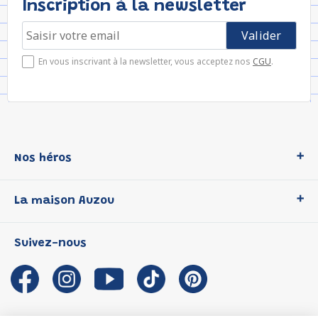
Inscription à la newsletter
En vous inscrivant à la newsletter, vous acceptez nos
CGU
.
Nos héros
Loup
La maison Auzou
P'tit Loup
Les Héros du CP
Qui sommes-nous ?
Suivez-nous
Les Influenceuses
Notre histoire
Migali
Auzou s'engage
Petite Taupe
Auteurs et illustrateurs Auzou
Azuro
Nous rejoindre