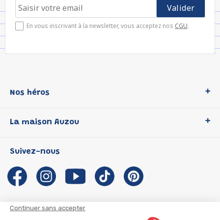
En vous inscrivant à la newsletter, vous acceptez nos
CGU
.
Nos héros
Loup
La maison Auzou
P'tit Loup
Les Héros du CP
Qui sommes-nous ?
Suivez-nous
Les Influenceuses
Notre histoire
Migali
Auzou s'engage
Petite Taupe
Auteurs et illustrateurs Auzou
Azuro
Nous rejoindre
Continuer sans accepter
Ma Boîte à Héros
Nous contacter