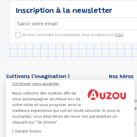
Inscription à la newsletter
En vous inscrivant à la newsletter, vous acceptez nos
CGU
.
Cultivons l'imagination !
Nos héros
Continuer sans accepter
Loup
P'tit Loup
Nous utilisons des cookies afin de
vous accompagner au mieux lors de
Les Héros du
votre visite et vous proposer ainsi la
Les Influenc
meilleure expérience qui soit en toute sécurité. Si vous le
Migali
souhaitez, vous êtes libres de revoir ces paramètres en
cliquant sur "Je choisis"
Petite Taupe
Azuro
L'équipe Auzou