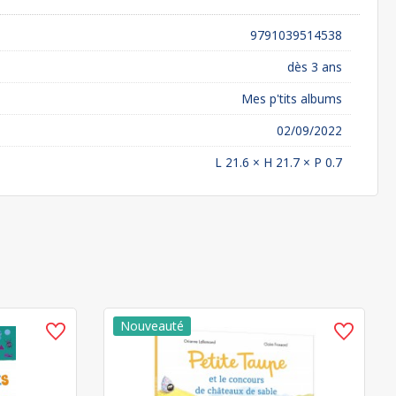
9791039514538
dès 3 ans
Mes p'tits albums
02/09/2022
L 21.6 × H 21.7 × P 0.7