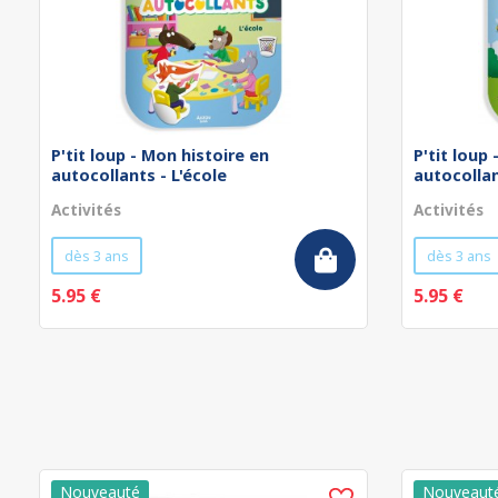
P'tit loup - Mon histoire en
P'tit loup
autocollants - L'école
autocollan
Activités
Activités
dès 3 ans
dès 3 ans
5.95 €
5.95 €