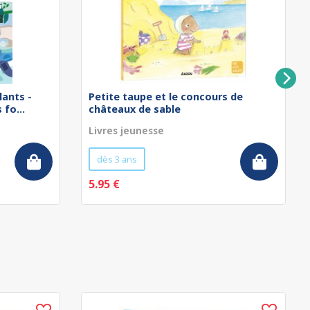
lants -
Petite taupe et le concours de
fo...
châteaux de sable
Livres jeunesse
dès 3 ans
5.95 €