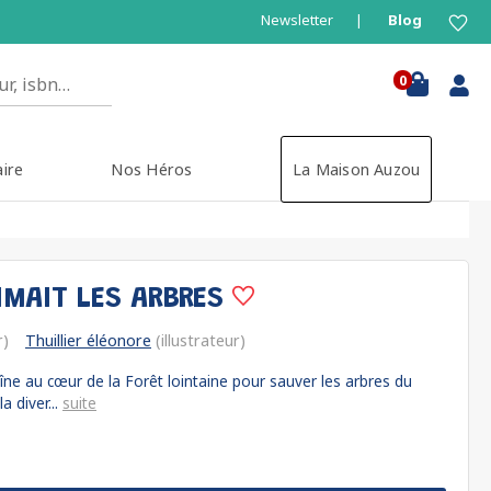
Newsletter
Blog
0
aire
Nos Héros
La Maison Auzou
IMAIT LES ARBRES
r)
Thuillier éléonore
(illustrateur)
îne au cœur de la Forêt lointaine pour sauver les arbres du
 diver...
suite