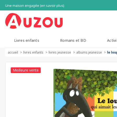
Une maison engagée (en savoir plus)
Livres enfants
Romans et BD
Activi
accueil
livres enfants
livres jeunesse
albums jeunesse
le lou