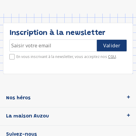
Inscription à la newsletter
En vous inscrivant à la newsletter, vous acceptez nos
CGU
.
Nos héros
Loup
La maison Auzou
P'tit Loup
Les Héros du CP
Qui sommes-nous ?
Suivez-nous