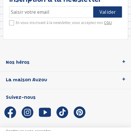
Inscription à la newsletter
En vous inscrivant à la newsletter, vous acceptez nos
CGU
.
Nos héros
Loup
La maison Auzou
P'tit Loup
Les Héros du CP
Qui sommes-nous ?
Suivez-nous
Les Influenceuses
Notre histoire
Migali
Auzou s'engage
Petite Taupe
Auteurs et illustrateurs Auzou
Azuro
Nous rejoindre