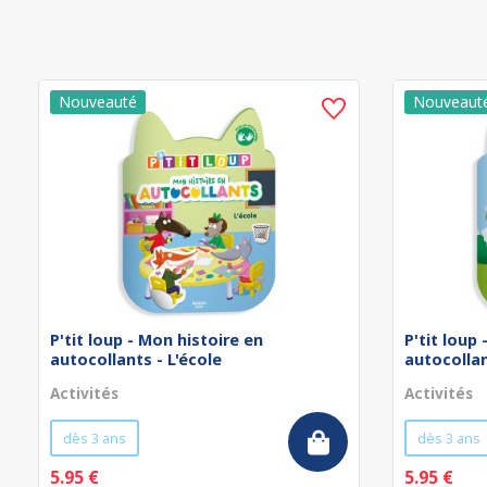
P'tit loup - Mon histoire en
P'tit loup
autocollants - L'école
autocollan
Activités
Activités
dès 3 ans
dès 3 ans
5.95 €
5.95 €