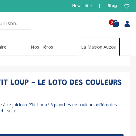
Newsletter
Blog
0
aire
Nos Héros
La Maison Auzou
'TIT LOUP - LE LOTO DES COULEURS
à ce joli loto P'tit Loup ! 6 planches de couleurs différentes
d...
suite