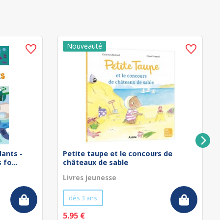
lants -
Petite taupe et le concours de
fo...
châteaux de sable
Livres jeunesse
dès 3 ans
5.95 €