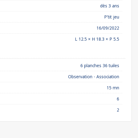
dès 3 ans
P'tit jeu
16/09/2022
L 12.5 × H 18.3 × P 5.5
6 planches 36 tuiles
Observation - Association
15 mn
6
2