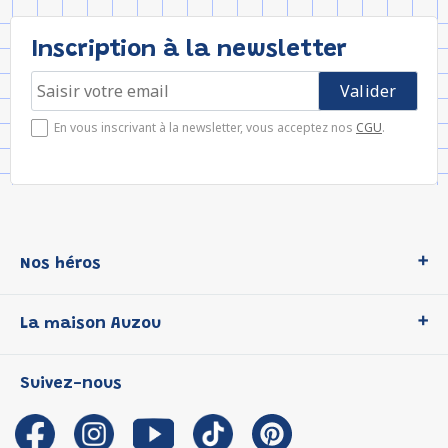
Inscription à la newsletter
En vous inscrivant à la newsletter, vous acceptez nos
CGU
.
Nos héros
Loup
La maison Auzou
P'tit Loup
Les Héros du CP
Qui sommes-nous ?
Suivez-nous
Les Influenceuses
Notre histoire
Migali
Auzou s'engage