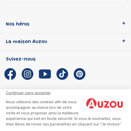
Nos héros
Loup
La maison Auzou
P'tit Loup
Les Héros du CP
Qui sommes-nous ?
Suivez-nous
Les Influenceuses
Notre histoire
Migali
Auzou s'engage
Petite Taupe
Auteurs et illustrateurs Auzou
Azuro
Nous rejoindre
Continuer sans accepter
Ma Boîte à Héros
Nous contacter
Nous utilisons des cookies afin de vous
CGU
Suivre mon colis
accompagner au mieux lors de votre
visite et vous proposer ainsi la meilleure
Infos consommateur
CGV
expérience qui soit en toute sécurité. Si vous le souhaitez, vous
Mentions légales
êtes libres de revoir ces paramètres en cliquant sur "Je choisis"