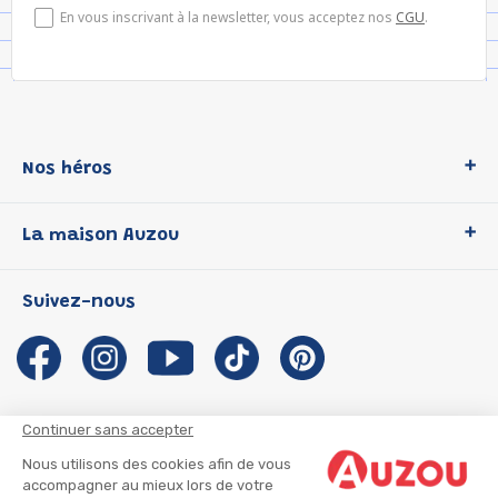
En vous inscrivant à la newsletter, vous acceptez nos
CGU
.
Nos héros
Loup
La maison Auzou
P'tit Loup
Les Héros du CP
Qui sommes-nous ?
Suivez-nous
Les Influenceuses
Notre histoire
Migali
Auzou s'engage
Petite Taupe
Auteurs et illustrateurs Auzou
Azuro
Nous rejoindre
Continuer sans accepter
Ma Boîte à Héros
Nous contacter
Nous utilisons des cookies afin de vous
CGU
Suivre mon colis
accompagner au mieux lors de votre