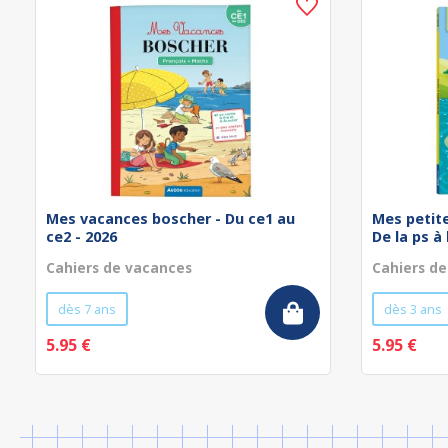
Mes vacances boscher - Du ce1 au
Mes petit
ce2 - 2026
De la ps à
Cahiers de vacances
Cahiers d
dès 7 ans
dès 3 ans
5.95 €
5.95 €