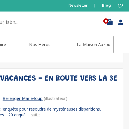
Newsletter
Blog
0
aire
Nos Héros
La Maison Auzou
 VACANCES - EN ROUTE VERS LA 3E
Berenger Marie-loup
(illustrateur)
l’enquête pour résoudre de mystérieuses disparitions,
tes… 20 enquêt...
suite