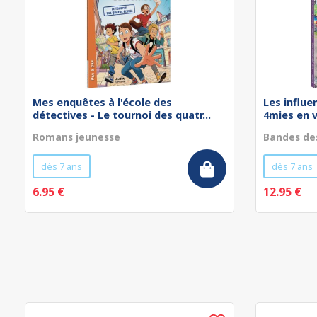
Mes enquêtes à l'école des
Les influe
détectives - Le tournoi des quatr...
4mies en 
Romans jeunesse
Bandes de
dès 7 ans
dès 7 ans
6.95 €
12.95 €