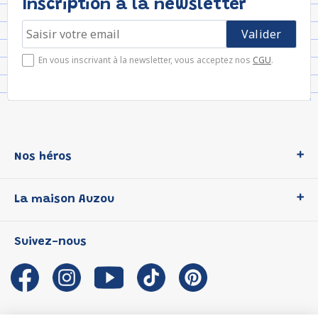
Inscription à la newsletter
En vous inscrivant à la newsletter, vous acceptez nos
CGU
.
Nos héros
Loup
La maison Auzou
P'tit Loup
Les Héros du CP
Qui sommes-nous ?
Suivez-nous
Les Influenceuses
Notre histoire
Migali
Auzou s'engage
Petite Taupe
Auteurs et illustrateurs Auzou
Azuro
Nous rejoindre