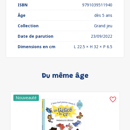
ISBN
9791039511940
Âge
dès 5 ans
Collection
Grand jeu
Date de parution
23/09/2022
Dimensions en cm
L 22.5 × H 32 × P 6.5
Du même âge