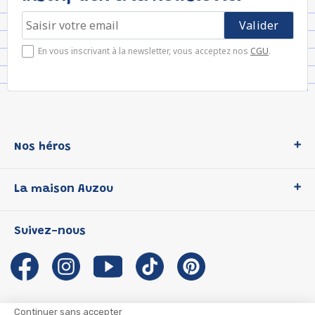
En vous inscrivant à la newsletter, vous acceptez nos
CGU
.
Nos héros
Loup
La maison Auzou
P'tit Loup
Les Héros du CP
Qui sommes-nous ?
Suivez-nous
Les Influenceuses
Notre histoire
Migali
Auzou s'engage
Petite Taupe
Auteurs et illustrateurs Auzou
Azuro
Nous rejoindre
Continuer sans accepter