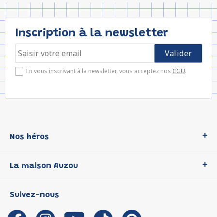
Inscription à la newsletter
En vous inscrivant à la newsletter, vous acceptez nos
CGU
.
Nos héros
Loup
La maison Auzou
P'tit Loup
Les Héros du CP
Qui sommes-nous ?
Suivez-nous
Les Influenceuses
Notre histoire
Migali
Auzou s'engage