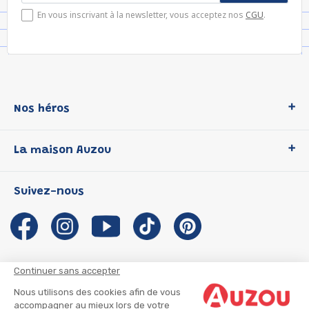
En vous inscrivant à la newsletter, vous acceptez nos
CGU
.
Nos héros
Loup
La maison Auzou
P'tit Loup
Les Héros du CP
Qui sommes-nous ?
Suivez-nous
Les Influenceuses
Notre histoire
Migali
Auzou s'engage
Petite Taupe
Auteurs et illustrateurs Auzou
Azuro
Nous rejoindre
Continuer sans accepter
Ma Boîte à Héros
Nous contacter
Nous utilisons des cookies afin de vous
CGU
Suivre mon colis
accompagner au mieux lors de votre