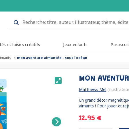
tés et loisirs créatifs
Jeux enfants
Parascol
aimants
mon aventure aimantée - sous l'océan
MON AVENTURE
Matthews Mel
(illustrateu
Un grand décor magnétique 
aimants ! Pour jouer et rejo
12.95 €