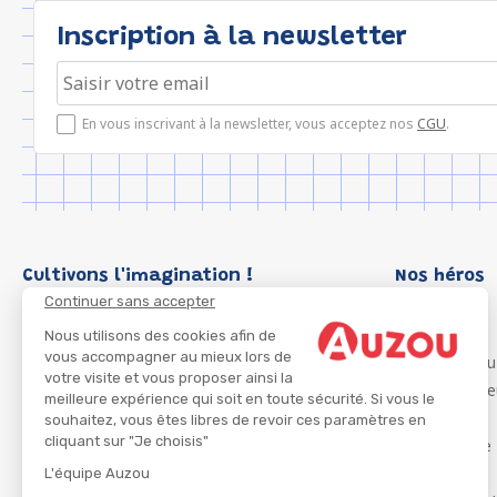
Inscription à la newsletter
En vous inscrivant à la newsletter, vous acceptez nos
CGU
.
Cultivons l'imagination !
Nos héros
Continuer sans accepter
Loup
P'tit Loup
Nous utilisons des cookies afin de
vous accompagner au mieux lors de
Les Héros du
votre visite et vous proposer ainsi la
Les Influenc
meilleure expérience qui soit en toute sécurité. Si vous le
Migali
souhaitez, vous êtes libres de revoir ces paramètres en
cliquant sur "Je choisis"
Petite Taupe
Azuro
L'équipe Auzou