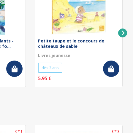
lants -
Petite taupe et le concours de
fo...
châteaux de sable
Livres jeunesse
dès 3 ans
5.95 €