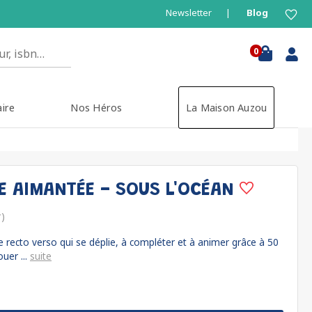
Newsletter
Blog
0
aire
Nos Héros
La Maison Auzou
 AIMANTÉE - SOUS L'OCÉAN
r)
recto verso qui se déplie, à compléter et à animer grâce à 50
uer ...
suite