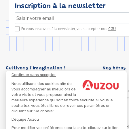
Inscription à la newsletter
En vous inscrivant à la newsletter, vous acceptez nos
CGU
.
Cultivons l'imagination !
Nos héros
Continuer sans accepter
Loup
P'tit Loup
Nous utilisons des cookies afin de
vous accompagner au mieux lors de
Les Héros du
votre visite et vous proposer ainsi la
Les Influenc
meilleure expérience qui soit en toute sécurité. Si vous le
Migali
souhaitez, vous êtes libres de revoir ces paramètres en
cliquant sur "Je choisis"
Petite Taupe
Azuro
L'équipe Auzou
Ma Boîte à H
Pour modifier vos préférences par la suite, cliquez sur le lien