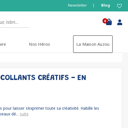
Newsletter
Blog
0
aire
Nos Héros
La Maison Auzou
COLLANTS CRÉATIFS - EN
s pour laisser s’exprimer toute sa créativité. Habille les
beaux dé...
suite