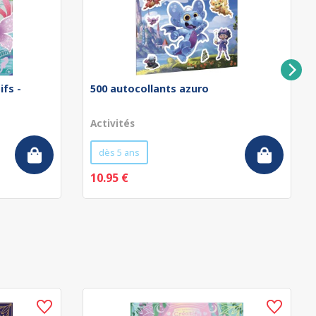
ifs -
500 autocollants azuro
Activités
dès 5 ans
10.95 €