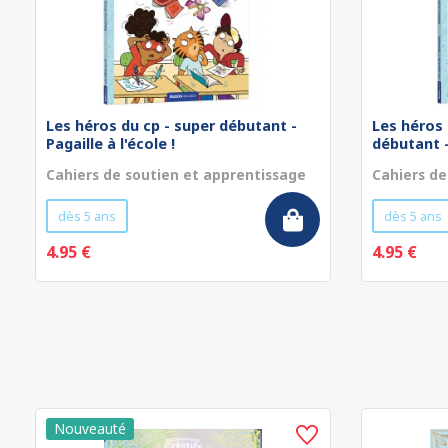
Les héros du cp - super débutant -
Les héros 
Pagaille à l'école !
débutant - 
Cahiers de soutien et apprentissage
Cahiers de
dès 5 ans
dès 5 ans
4.95 €
4.95 €