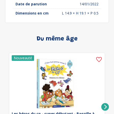
Date de parution
14/01/2022
Dimensions en cm
L 14.9 × H 19.1 × P 0.5
Du même âge
Les héros du cp - super débutant - Pagaille à