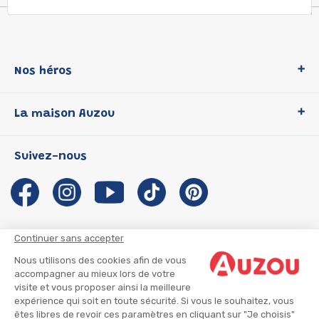
Nos héros
Loup
La maison Auzou
P'tit Loup
Les Héros du CP
Qui sommes-nous ?
Suivez-nous
Les Influenceuses
Notre histoire
Migali
Auzou s'engage
Petite Taupe
Auteurs et illustrateurs Auzou
Azuro
Nous rejoindre
Continuer sans accepter
Ma Boîte à Héros
Nous contacter
Nous utilisons des cookies afin de vous
CGU
Suivre mon colis
accompagner au mieux lors de votre
visite et vous proposer ainsi la meilleure
Infos consommateur
CGV
expérience qui soit en toute sécurité. Si vous le souhaitez, vous
Mentions légales
êtes libres de revoir ces paramètres en cliquant sur "Je choisis"