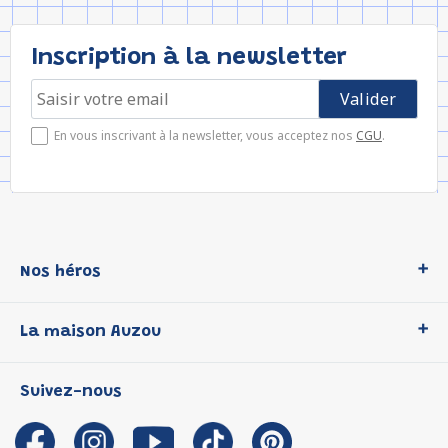
Inscription à la newsletter
En vous inscrivant à la newsletter, vous acceptez nos
CGU
.
Nos héros
Loup
La maison Auzou
P'tit Loup
Les Héros du CP
Qui sommes-nous ?
Suivez-nous
Les Influenceuses
Notre histoire
Migali
Auzou s'engage