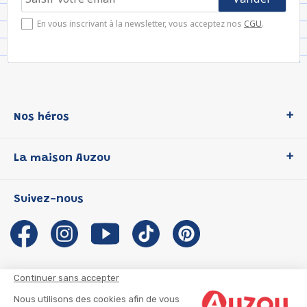
En vous inscrivant à la newsletter, vous acceptez nos
CGU
.
Nos héros
Loup
La maison Auzou
P'tit Loup
Les Héros du CP
Qui sommes-nous ?
Suivez-nous
Les Influenceuses
Notre histoire
Migali
Auzou s'engage
Petite Taupe
Auteurs et illustrateurs Auzou
Azuro
Nous rejoindre
Continuer sans accepter
Ma Boîte à Héros
Nous contacter
Nous utilisons des cookies afin de vous