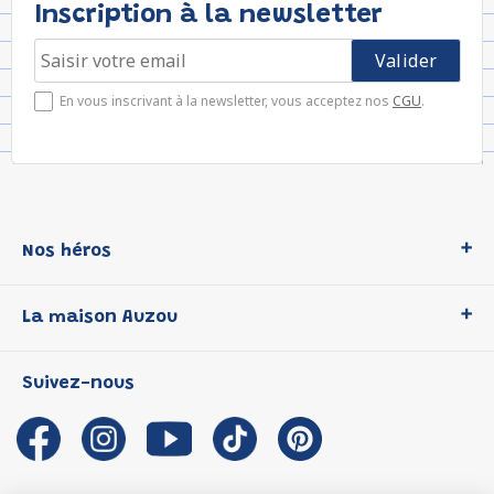
Inscription à la newsletter
En vous inscrivant à la newsletter, vous acceptez nos
CGU
.
Nos héros
Loup
La maison Auzou
P'tit Loup
Les Héros du CP
Qui sommes-nous ?
Suivez-nous
Les Influenceuses
Notre histoire
Migali
Auzou s'engage
Petite Taupe
Auteurs et illustrateurs Auzou
Azuro
Nous rejoindre