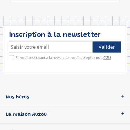
Inscription à la newsletter
En vous inscrivant à la newsletter, vous acceptez nos
CGU
.
Nos héros
Loup
La maison Auzou
P'tit Loup
Les Héros du CP
Qui sommes-nous ?