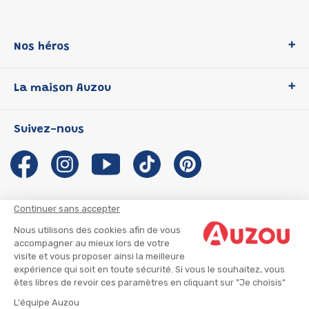
Nos héros
Loup
La maison Auzou
P'tit Loup
Les Héros du CP
Qui sommes-nous ?
Suivez-nous
Les Influenceuses
Notre histoire
Migali
Auzou s'engage
Petite Taupe
Auteurs et illustrateurs Auzou
Azuro
Nous rejoindre
Continuer sans accepter
Ma Boîte à Héros
Nous contacter
Nous utilisons des cookies afin de vous
CGU
Suivre mon colis
accompagner au mieux lors de votre
visite et vous proposer ainsi la meilleure
Infos consommateur
CGV
expérience qui soit en toute sécurité. Si vous le souhaitez, vous
Mentions légales
êtes libres de revoir ces paramètres en cliquant sur "Je choisis"
Nous rejoindre
L'équipe Auzou