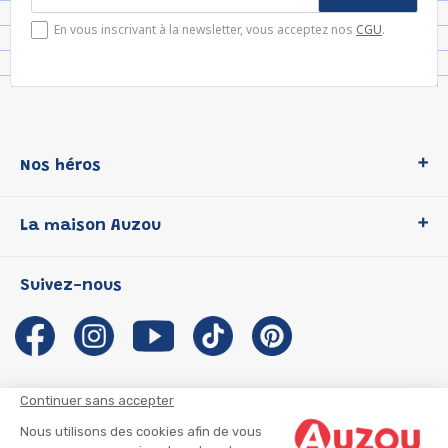
En vous inscrivant à la newsletter, vous acceptez nos
CGU
.
Nos héros
Loup
La maison Auzou
P'tit Loup
Les Héros du CP
Qui sommes-nous ?
Suivez-nous
Les Influenceuses
Notre histoire
Migali
Auzou s'engage
Petite Taupe
Auteurs et illustrateurs Auzou
Azuro
Nous rejoindre
Continuer sans accepter
Ma Boîte à Héros
Nous contacter
Nous utilisons des cookies afin de vous
CGU
Suivre mon colis