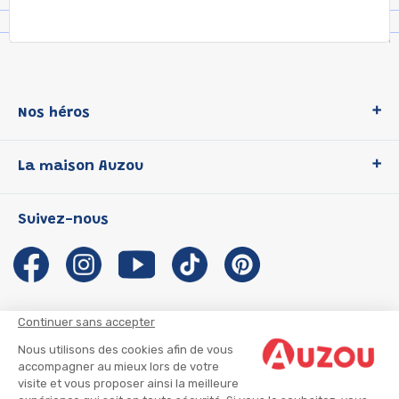
Nos héros
Loup
La maison Auzou
P'tit Loup
Les Héros du CP
Qui sommes-nous ?
Suivez-nous
Les Influenceuses
Notre histoire
Migali
Auzou s'engage
Petite Taupe
Auteurs et illustrateurs Auzou
Azuro
Nous rejoindre
Continuer sans accepter
Ma Boîte à Héros
Nous contacter
Nous utilisons des cookies afin de vous
CGU
Suivre mon colis
accompagner au mieux lors de votre
visite et vous proposer ainsi la meilleure
Infos consommateur
CGV