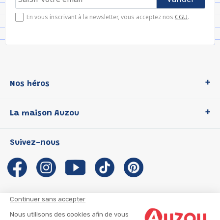
En vous inscrivant à la newsletter, vous acceptez nos
CGU
.
Nos héros
Loup
La maison Auzou
P'tit Loup
Les Héros du CP
Qui sommes-nous ?
Suivez-nous
Les Influenceuses
Notre histoire
Migali
Auzou s'engage
Petite Taupe
Auteurs et illustrateurs Auzou
Azuro
Nous rejoindre
Continuer sans accepter
Ma Boîte à Héros
Nous contacter
Nous utilisons des cookies afin de vous