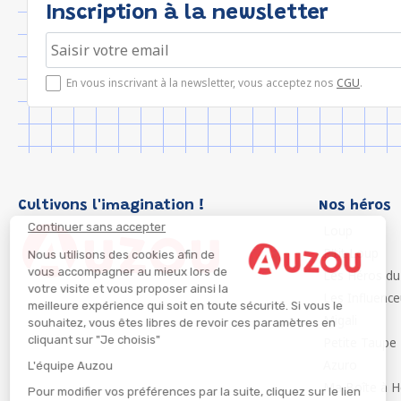
Inscription à la newsletter
En vous inscrivant à la newsletter, vous acceptez nos
CGU
.
Cultivons l'imagination !
Nos héros
Continuer sans accepter
Loup
P'tit Loup
Nous utilisons des cookies afin de
vous accompagner au mieux lors de
Les Héros du
votre visite et vous proposer ainsi la
Les Influenc
meilleure expérience qui soit en toute sécurité. Si vous le
Migali
souhaitez, vous êtes libres de revoir ces paramètres en
cliquant sur "Je choisis"
Petite Taupe
Azuro
L'équipe Auzou
Ma Boîte à H
Pour modifier vos préférences par la suite, cliquez sur le lien