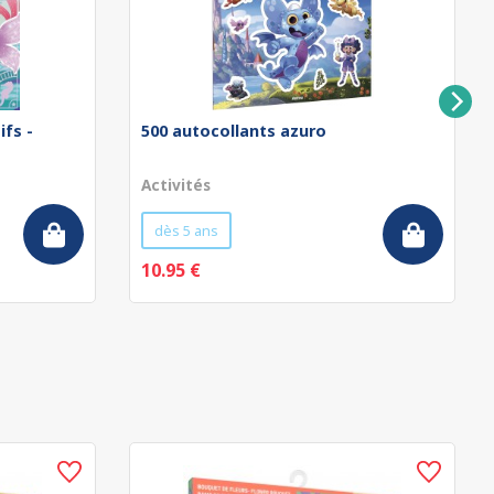
ifs -
500 autocollants azuro
Activités
dès 5 ans
10.95 €