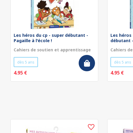
Les héros du cp - super débutant -
Les héros 
Pagaille à l'école !
débutant - 
Cahiers de soutien et apprentissage
Cahiers de
dès 5 ans
dès 5 ans
4.95 €
4.95 €