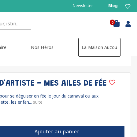
Newsletter
Blog
0
aire
Nos Héros
La Maison Auzou
'ARTISTE - MES AILES DE FÉE
pour se déguiser en fée le jour du carnaval ou aux
ette, les enfan...
suite
Ajouter au panier