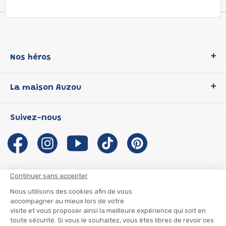
Nos héros
Loup
La maison Auzou
P'tit Loup
Les Héros du CP
Qui sommes-nous ?
Suivez-nous
Les Influenceuses
Notre histoire
Migali
Auzou s'engage
Petite Taupe
Auteurs et illustrateurs Auzou
Azuro
Nous rejoindre
Continuer sans accepter
Ma Boîte à Héros
Nous contacter
Nous utilisons des cookies afin de vous
CGU
Suivre mon colis
accompagner au mieux lors de votre
visite et vous proposer ainsi la meilleure
Infos consommateur
CGV
expérience qui soit en toute sécurité. Si vous le souhaitez, vous