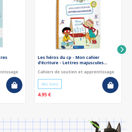
tres
Les héros du cp - Mon cahier
d'écriture - Lettres majuscules...
entissage
Cahiers de soutien et apprentissage
dès 4 ans
4.95 €