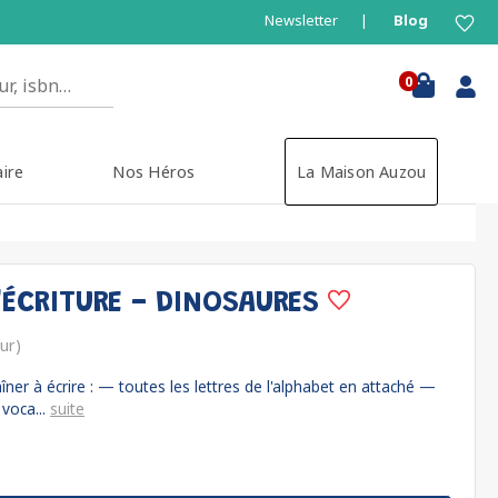
Newsletter
Blog
0
aire
Nos Héros
La Maison Auzou
'ÉCRITURE - DINOSAURES
eur)
îner à écrire : — toutes les lettres de l'alphabet en attaché —
voca...
suite