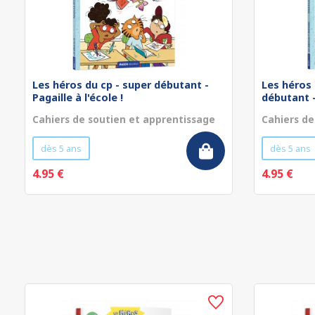
Les héros du cp - super débutant -
Les héros 
Pagaille à l'école !
débutant - 
Cahiers de soutien et apprentissage
Cahiers de
dès 5 ans
dès 5 ans
4.95 €
4.95 €