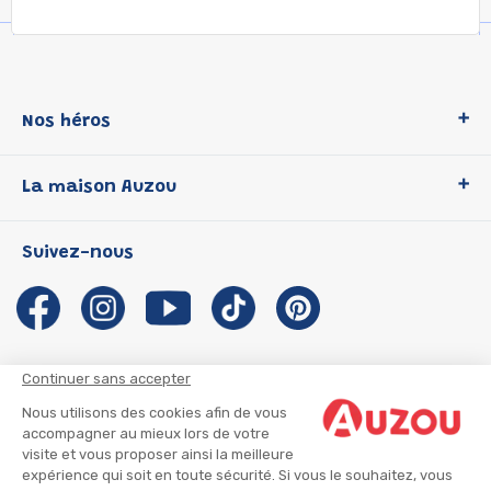
Nos héros
Loup
La maison Auzou
P'tit Loup
Les Héros du CP
Qui sommes-nous ?
Suivez-nous
Les Influenceuses
Notre histoire
Migali
Auzou s'engage
Petite Taupe
Auteurs et illustrateurs Auzou
Azuro
Nous rejoindre
Continuer sans accepter
Ma Boîte à Héros
Nous contacter
Nous utilisons des cookies afin de vous
CGU
Suivre mon colis
accompagner au mieux lors de votre
visite et vous proposer ainsi la meilleure
Infos consommateur
CGV
expérience qui soit en toute sécurité. Si vous le souhaitez, vous