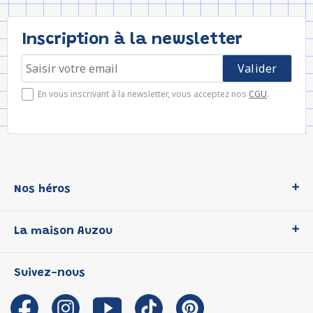
Inscription à la newsletter
En vous inscrivant à la newsletter, vous acceptez nos
CGU
.
Nos héros
Loup
La maison Auzou
P'tit Loup
Les Héros du CP
Qui sommes-nous ?
Suivez-nous
Les Influenceuses
Notre histoire
Migali
Auzou s'engage