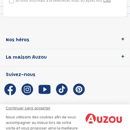
En vous inscrivant à la newsletter, vous acceptez nos
CGU
.
Nos héros
Loup
La maison Auzou
P'tit Loup
Les Héros du CP
Qui sommes-nous ?
Suivez-nous
Les Influenceuses
Notre histoire
Migali
Auzou s'engage
Petite Taupe
Auteurs et illustrateurs Auzou
Azuro
Nous rejoindre
Continuer sans accepter
Ma Boîte à Héros
Nous contacter
Nous utilisons des cookies afin de vous
CGU
Suivre mon colis
accompagner au mieux lors de votre
visite et vous proposer ainsi la meilleure
Infos consommateur
CGV