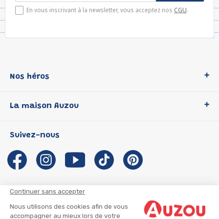
En vous inscrivant à la newsletter, vous acceptez nos
CGU
.
Nos héros
Loup
La maison Auzou
P'tit Loup
Les Héros du CP
Qui sommes-nous ?
Suivez-nous
Les Influenceuses
Notre histoire
Migali
Auzou s'engage
Petite Taupe
Auteurs et illustrateurs Auzou
Azuro
Nous rejoindre
Continuer sans accepter
Ma Boîte à Héros
Nous contacter
Nous utilisons des cookies afin de vous
CGU
Suivre mon colis
accompagner au mieux lors de votre