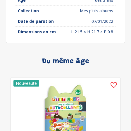
Âge
dès 3 ans
Collection
Mes p'tits albums
Date de parution
07/01/2022
Dimensions en cm
L 21.5 × H 21.7 × P 0.8
Du même âge