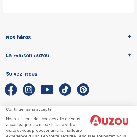
Nos héros
Loup
La maison Auzou
P'tit Loup
Les Héros du CP
Qui sommes-nous ?
Suivez-nous
Les Influenceuses
Notre histoire
Migali
Auzou s'engage
Petite Taupe
Auteurs et illustrateurs Auzou
Azuro
Nous rejoindre
Continuer sans accepter
Ma Boîte à Héros
Nous contacter
Nous utilisons des cookies afin de vous
CGU
Suivre mon colis
accompagner au mieux lors de votre
visite et vous proposer ainsi la meilleure
Infos consommateur
CGV
expérience qui soit en toute sécurité. Si vous le souhaitez, vous