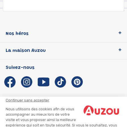
Nos héros
Loup
La maison Auzou
P'tit Loup
Les Héros du CP
Qui sommes-nous ?
Suivez-nous
Les Influenceuses
Notre histoire
Migali
Auzou s'engage
Petite Taupe
Auteurs et illustrateurs Auzou
Azuro
Nous rejoindre
Continuer sans accepter
Ma Boîte à Héros
Nous contacter
Nous utilisons des cookies afin de vous
CGU
Suivre mon colis
accompagner au mieux lors de votre
visite et vous proposer ainsi la meilleure
Infos consommateur
CGV
expérience qui soit en toute sécurité. Si vous le souhaitez, vous