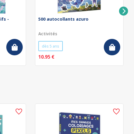
ifs -
500 autocollants azuro
Activités
dès 5 ans
10.95 €