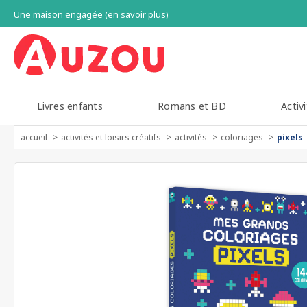
Une maison engagée (en savoir plus)
Livres enfants
Romans et BD
Activi
accueil
activités et loisirs créatifs
activités
coloriages
pixels