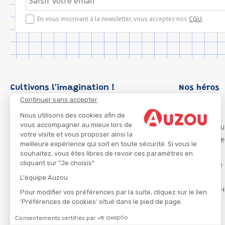
En vous inscrivant à la newsletter, vous acceptez nos
CGU
.
Cultivons l'imagination !
Nos héros
Continuer sans accepter
Loup
P'tit Loup
Nous utilisons des cookies afin de
vous accompagner au mieux lors de
Les Héros du
votre visite et vous proposer ainsi la
Les Influenc
meilleure expérience qui soit en toute sécurité. Si vous le
Migali
souhaitez, vous êtes libres de revoir ces paramètres en
cliquant sur "Je choisis"
Petite Taupe
Azuro
L'équipe Auzou
Ma Boîte à H
Pour modifier vos préférences par la suite, cliquez sur le lien
'Préférences de cookies' situé dans le pied de page.
Consentements certifiés par
CGU