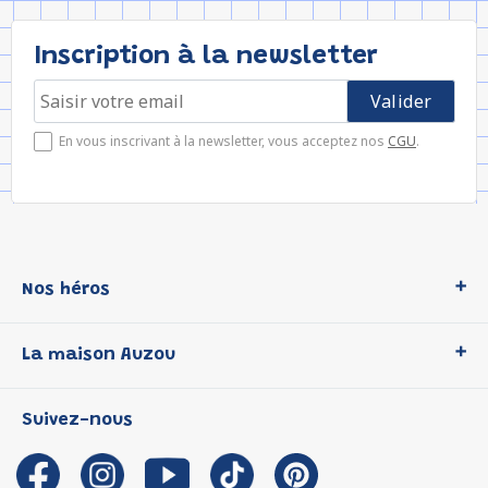
Inscription à la newsletter
En vous inscrivant à la newsletter, vous acceptez nos
CGU
.
Nos héros
Loup
La maison Auzou
P'tit Loup
Les Héros du CP
Qui sommes-nous ?
Suivez-nous
Les Influenceuses
Notre histoire
Migali
Auzou s'engage