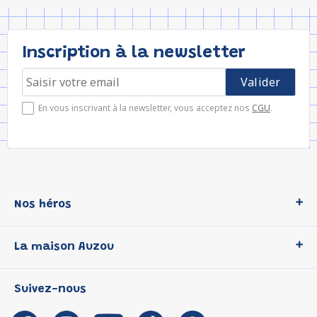
Inscription à la newsletter
En vous inscrivant à la newsletter, vous acceptez nos
CGU
.
Nos héros
Loup
La maison Auzou
P'tit Loup
Les Héros du CP
Qui sommes-nous ?
Suivez-nous
Les Influenceuses
Notre histoire
Migali
Auzou s'engage