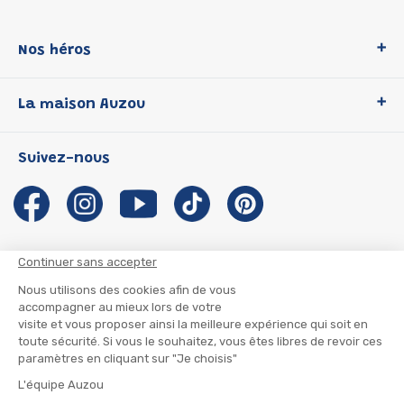
Nos héros
Loup
La maison Auzou
P'tit Loup
Les Héros du CP
Qui sommes-nous ?
Suivez-nous
Les Influenceuses
Notre histoire
Migali
Auzou s'engage
Petite Taupe
Auteurs et illustrateurs Auzou
Azuro
Nous rejoindre
Continuer sans accepter
Ma Boîte à Héros
Nous contacter
Nous utilisons des cookies afin de vous
CGU
Suivre mon colis
accompagner au mieux lors de votre
visite et vous proposer ainsi la meilleure
Infos consommateur
CGV
expérience qui soit en toute sécurité. Si vous le souhaitez, vous
Mentions légales
êtes libres de revoir ces paramètres en cliquant sur "Je choisis"
Nous rejoindre
L'équipe Auzou