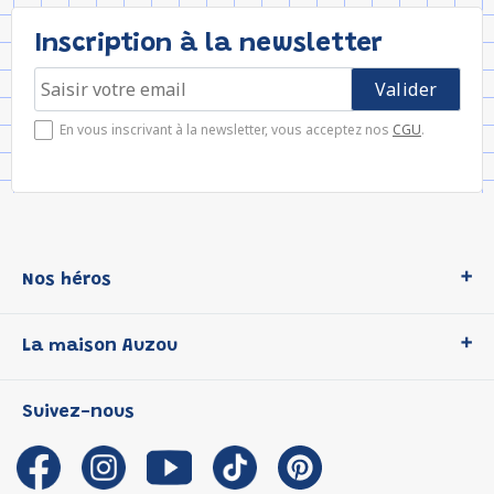
Inscription à la newsletter
En vous inscrivant à la newsletter, vous acceptez nos
CGU
.
Nos héros
Loup
La maison Auzou
P'tit Loup
Les Héros du CP
Qui sommes-nous ?
Suivez-nous
Les Influenceuses
Notre histoire
Migali
Auzou s'engage
Petite Taupe
Auteurs et illustrateurs Auzou