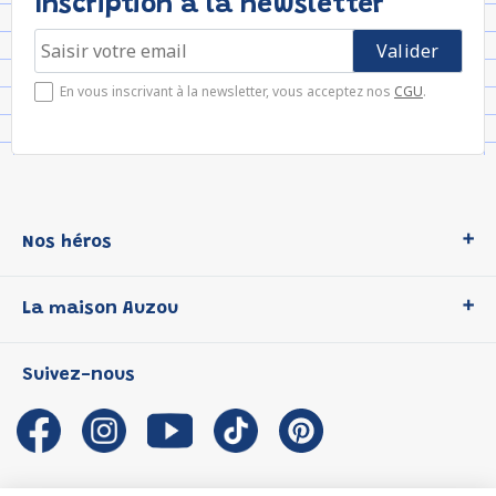
Inscription à la newsletter
En vous inscrivant à la newsletter, vous acceptez nos
CGU
.
Nos héros
Loup
La maison Auzou
P'tit Loup
Les Héros du CP
Qui sommes-nous ?
Suivez-nous
Les Influenceuses
Notre histoire
Migali
Auzou s'engage
Petite Taupe
Auteurs et illustrateurs Auzou
Azuro
Nous rejoindre